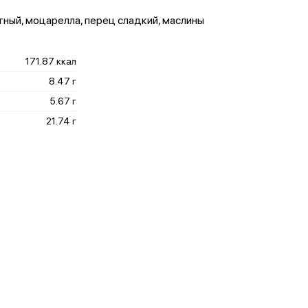
тный, моцарелла, перец сладкий, маслины
171.87 ккал
8.47 г
5.67 г
21.74 г