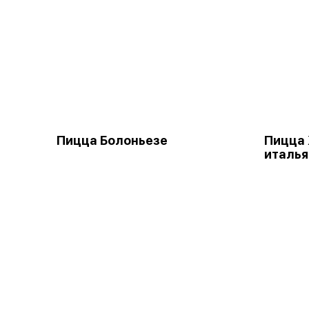
Пицца Болоньезе
Пицца
италья