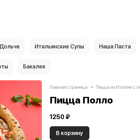
 Дольче
Итальянские Супы
Наша Паста
рты
Бакалея
Главная страница
Пицца из Италии с 
Пицца Полло
1250 ₽
В корзину