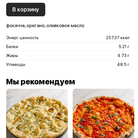
В корзину
фокачча, орегано, оливковое масло
Энерг. ценность
257.37 ккал
Белки
5.21 г
Жиры
4.73 г
Углеводы
48.5 г
Мы рекомендуем