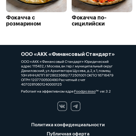
Фокачча с
Фокачча по-
розмарином
сицилийски
ООО «АКК «Финансовый Стандарт»
ООО «АКК «Финансовый Стандарт» Юридический
адрес 115432, г.Москва, вн.тер.г. муниципальный округ
Даниловский, ул.Архитектора Щусева, д.2, к.1, помещ.
10Н ИНН/КПП 9728023680/772501001 ОКПО 16716479
ОГРН 1207700500490 Расчетный счет
40702810601240000125
Работает на эффективном ядре
Foodpicásso
ver. 3.2
Политика конфиденциальности
Публичная оферта