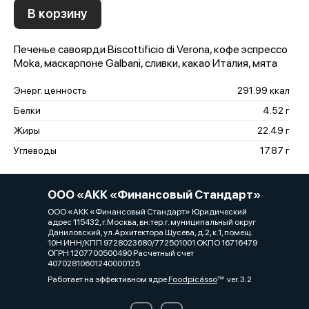
В корзину
Печенье савоярди Biscottificio di Verona, кофе эспрессо
Moka, маскарпоне Galbani, сливки, какао Италия, мята
Энерг. ценность
291.99 ккал
Белки
4.52 г
Жиры
22.49 г
Углеводы
17.87 г
ООО «АКК «Финансовый Стандарт»
ООО «АКК «Финансовый Стандарт» Юридический
адрес 115432, г.Москва, вн.тер.г. муниципальный округ
Даниловский, ул.Архитектора Щусева, д.2, к.1, помещ.
10Н ИНН/КПП 9728023680/772501001 ОКПО 16716479
ОГРН 1207700500490 Расчетный счет
40702810601240000125
Работает на эффективном ядре
Foodpicásso
ver. 3.2